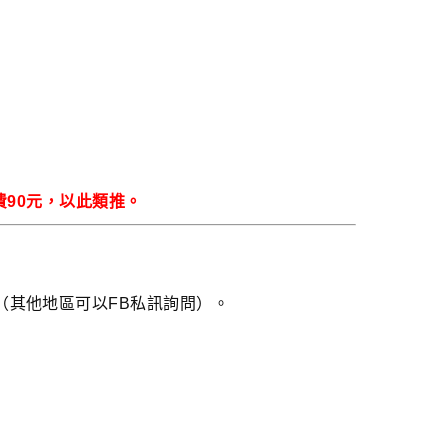
續費90元，以此類推。
（其他地區可以FB私訊詢問）。