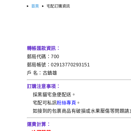
首頁
宅配訂購資訊
轉帳匯款資訊：
郵局代碼：700
郵局帳號：02913770293151
戶 名：古鎮雄
訂購注意事項：
採黑貓宅急便配送。
宅配可私訊
粉絲專頁
。
如接到的包裹商品有破損或水果壓傷等問題請
運費計算：