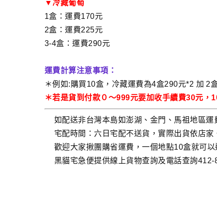
▼冷藏葡萄
1盒：運費170元
2盒：運費225元
3-4盒：運費290元
運費計算注意事項：
＊例如:購買10盒，冷藏運費為4盒290元*2 加 2盒
＊若是貨到付款０～999元要加收手續費30元，10
如配送非台灣本島如澎湖、金門、馬祖地區運
宅配時間：六日宅配不送貨，實際出貨依店家
歡迎大家揪團購省運費，一個地點10盒就可
黑貓宅急便提供線上貨物查詢及電話查詢412-