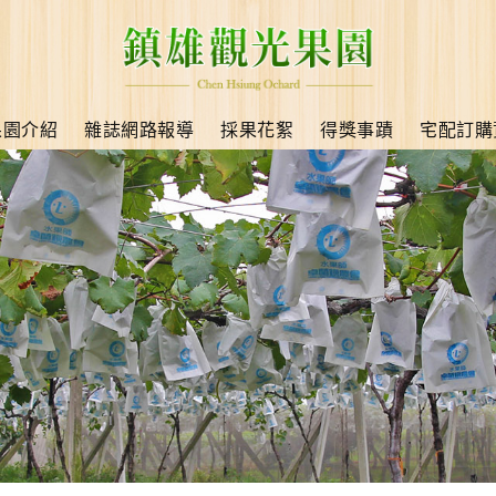
果園介紹
雜誌網路報導
採果花絮
得獎事蹟
宅配訂購