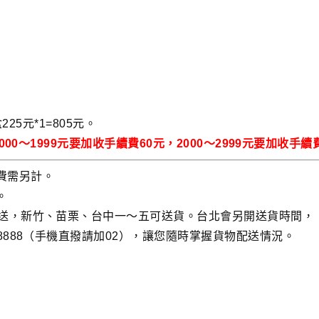
225元*1=805元。
00～1999元要加收手續費60元，2000～2999元要加收手
費需另計。
。
以送，新竹、苗栗、台中一～五可送貨。台北會另開送貨時間，
8888（手機直撥請加02），讓您隨時掌握貨物配送情況。