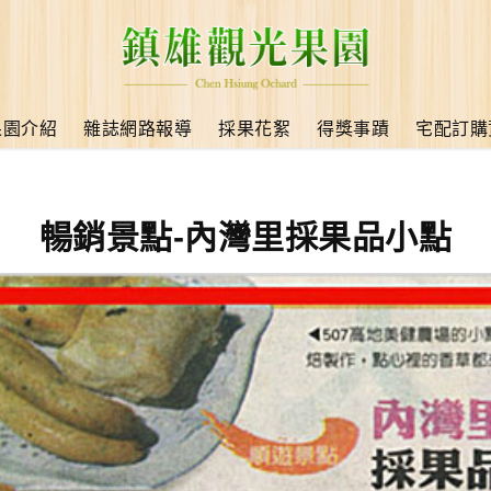
果園介紹
雜誌網路報導
採果花絮
得獎事蹟
宅配訂購
暢銷景點-內灣里採果品小點