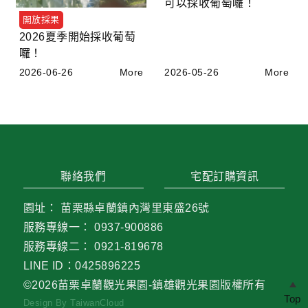
可以採收葡萄囉！
開放採果
2026夏季開始採收葡萄
囉！
2026-06-26
More
2026-05-26
More
聯絡我們
宅配訂購資訊
園址：
苗栗縣卓蘭鎮內灣里東盛26號
服務專線一：
0937-900886
服務專線二：
0921-819678
LINE ID：0425896225
©2026
苗栗卓蘭觀光果園-鎮雄觀光果園
版權所有
Top
Design By TaiwanCloud